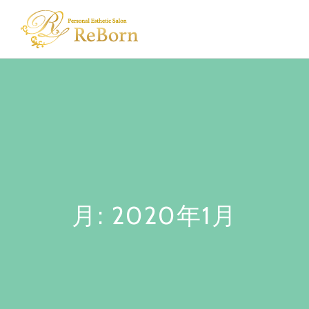
Skip
to
content
月:
2020年1月