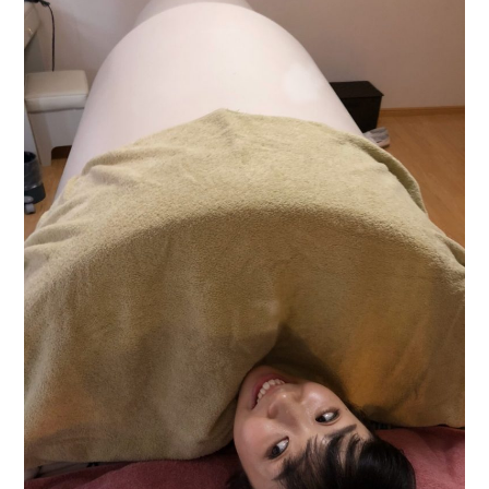
イ
ト
ニ
ン
グ?