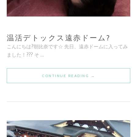
温活デトックス遠赤ドーム?
こんにちは?朝比奈です☆ 先日、遠赤ドームに入ってみ
ました！??? そ …
温
CONTINUE READING
→
活
デ
ト
ッ
ク
ス
遠