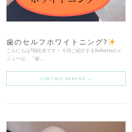
歯のセルフホワイトニング?
こんにちは?朝比奈です！ 今回ご紹介するRebornのメ
ニューは、「歯 …
歯
CONTINUE READING
→
の
セ
ル
フ
ホ
ワ