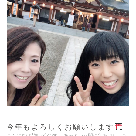
赤
ド
ー
ム?
今年もよろしくお願いします
こんにちは?朝比奈です！ あっという間に年を越し、も