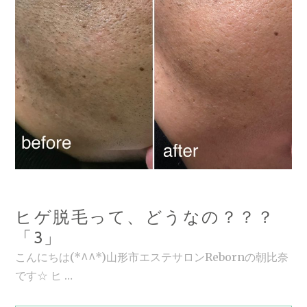
リ
フ
ト
ア
ッ
プ！
お
肌
ツ
ル
ツ
ヒゲ脱毛って、どうなの？？？
ル
「3」
に
♪
こんにちは(*^^*)山形市エステサロンRebornの朝比奈
です☆ ヒ …