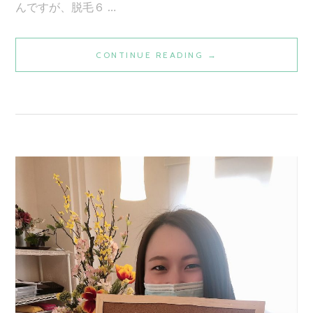
んですが、脱毛６ …
結
CONTINUE READING
→
果
が
早
い！
脱
毛！
お
肌
も
綺
麗
に
♪