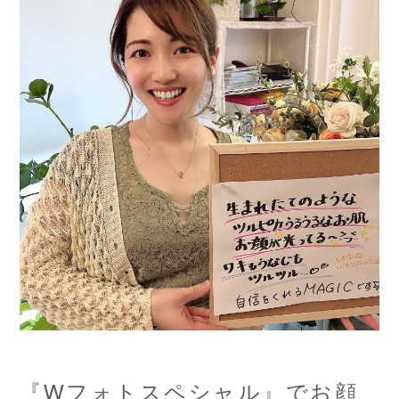
ー
ビ
ン
グ
&
エ
ス
テ?‍
『Wフォトスペシャル』でお顔