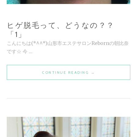
ヒゲ脱毛って、どうなの？？
「1」
こんにちは(*^^*)山形市エステサロンRebornの朝比奈
です☆ 今 …
ヒ
CONTINUE READING
→
ゲ
脱
毛
っ
て、
ど
う