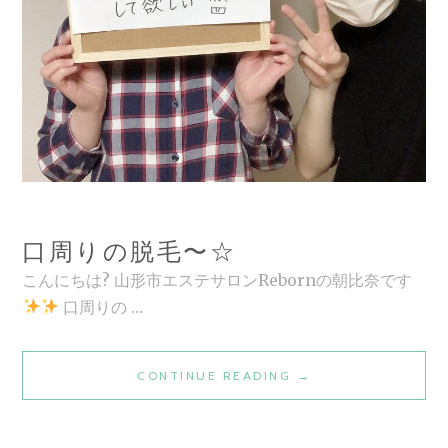
っ
て
全
身
脱
毛〜
＼
(^O^)
／
口周りの脱毛〜☆
こんにちは? 山形市エステサロンRebornの朝比奈です
口周りの …
口
CONTINUE READING
→
周
り